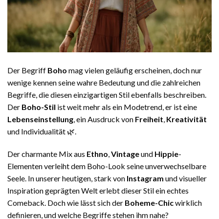
Der Begriff
Boho
mag vielen geläufig erscheinen, doch nur
wenige kennen seine wahre Bedeutung und die zahlreichen
Begriffe, die diesen einzigartigen Stil ebenfalls beschreiben.
Der
Boho-Stil
ist weit mehr als ein Modetrend, er ist eine
Lebenseinstellung
, ein Ausdruck von
Freiheit
,
Kreativität
und Individualität 🌿.
Der charmante Mix aus
Ethno
,
Vintage
und
Hippie
-
Elementen verleiht dem Boho-Look seine unverwechselbare
Seele. In unserer heutigen, stark von
Instagram
und visueller
Inspiration geprägten Welt erlebt dieser Stil ein echtes
Comeback. Doch wie lässt sich der
Boheme-Chic
wirklich
definieren, und welche Begriffe stehen ihm nahe?