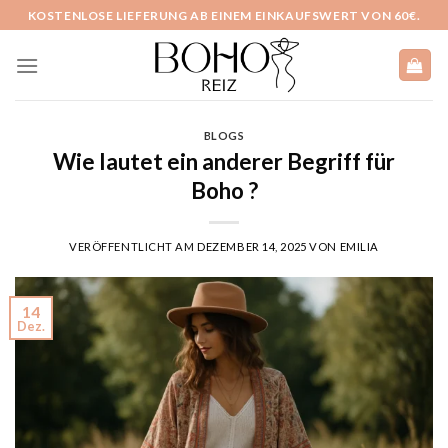
Skip
KOSTENLOSE LIEFERUNG AB EINEM EINKAUFSWERT VON 60€.
to
content
BLOGS
Wie lautet ein anderer Begriff für
Boho ?
VERÖFFENTLICHT AM
DEZEMBER 14, 2025
VON
EMILIA
14
Dez.