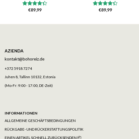
€
89,99
€
89,99
Bewertet
Bewertet
mit
4.33
mit
4.33
von 5
von 5
AZIENDA
kontakt@bohoreiz.de
+372 5918 7274
Juhen 8, Tallinn 10132, Estonia
(Mo-Fr: 9:00 - 17:00, DE-Zeit)
INFORMATIONEN
ALLGEMEINE GESCHÄFTSBEDINGUNGEN
RÜCKGABE- UND RÜCKERSTATTUNGSPOLITIK
EINEN ARTIKEL SCHNELL ZURÜCKSENDEN 📦