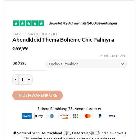
START
/
MAXIKLEID BOHO
Abendkleid Thema Bohème Chic Palmyra
€
69,99
ZURÜCKSETZEN
GRÖSSE
Abendkleid Thema Bohème Chic Palmyra Menge
IN DEN WARENKORB
🚚
Versand nach
Deutschland
🇩🇪,
Österreich
🇦🇹 und die
Schweiz
🇨🇭 erfolgt in der Regel innerhalb von
2
bis
7
Werktagen.