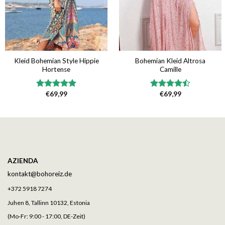
Kleid Bohemian Style Hippie
Bohemian Kleid Altrosa
Hortense
Camille
€
69,99
€
69,99
Bewertet
Bewertet
mit
5.00
mit
4.50
von 5
von 5
AZIENDA
kontakt@bohoreiz.de
+372 5918 7274
Juhen 8, Tallinn 10132, Estonia
(Mo-Fr: 9:00 - 17:00, DE-Zeit)