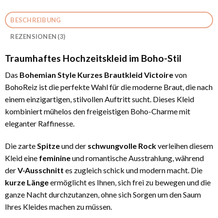
BESCHREIBUNG
REZENSIONEN (3)
Traumhaftes Hochzeitskleid im Boho-Stil
Das
Bohemian Style Kurzes Brautkleid Victoire
von
BohoReiz ist die perfekte Wahl für die moderne Braut, die nach
einem einzigartigen, stilvollen Auftritt sucht. Dieses Kleid
kombiniert mühelos den freigeistigen Boho-Charme mit
eleganter Raffinesse.
Die zarte
Spitze
und der
schwungvolle Rock
verleihen diesem
Kleid eine
feminine
und romantische Ausstrahlung, während
der
V-Ausschnitt
es zugleich schick und modern macht. Die
kurze Länge
ermöglicht es Ihnen, sich frei zu bewegen und die
ganze Nacht durchzutanzen, ohne sich Sorgen um den Saum
Ihres Kleides machen zu müssen.