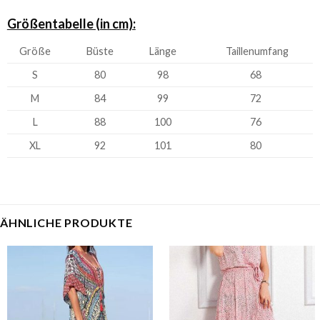
Größentabelle (in cm):
Größe
Büste
Länge
Taillenumfang
S
80
98
68
M
84
99
72
L
88
100
76
XL
92
101
80
ÄHNLICHE PRODUKTE