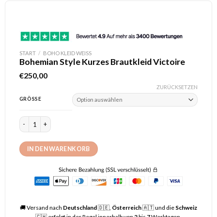
START
/
BOHO KLEID WEISS
Bohemian Style Kurzes Brautkleid Victoire
€
250,00
ZURÜCKSETZEN
GRÖSSE
Bohemian Style Kurzes Brautkleid Victoire Menge
IN DEN WARENKORB
🚚
Versand nach
Deutschland
🇩🇪,
Österreich
🇦🇹 und die
Schweiz
🇨🇭 erfolgt in der Regel innerhalb von
2
bis
7
Werktagen.